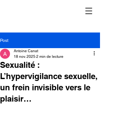
Post
Antoine Canat
18 nov. 2025
2 min de lecture
Sexualité :
L’hypervigilance sexuelle,
un frein invisible vers le
plaisir…